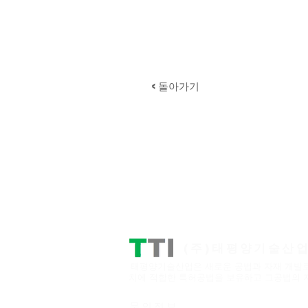
< 돌아가기
(주)태평양기술산
태평양기술산업은 새로운 공법과 자재 개발로
치에 적합한 특허공법을 보유하고 그공법의 
​문의정보