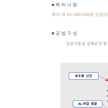
■특허사항
​특허 제
호 강관지
10-1681939
■공법구성
​강관기둥과 강재교각 및